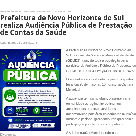
Publicado em 27/05/2026 às 15:40, Atualizado em 27/05/2026 às 18:57
Prefeitura de Novo Horizonte do Sul
realiza Audiência Pública de Prestação
de Contas da Saúde
Carol Barbosa , GEMCOIS
A Prefeitura Municipal de Novo Horizonte do
Sul, por meio da Gerência Municipal de Saúde
(GEMES), convida toda a população para
participar da Audiência Pública de Prestação de
Contas referente ao 1º Quadrimestre de 2026.
O encontro será realizado na próxima quinta-
feira, dia 28 de maio, às 16 horas, na Câmara
Municipal.
A audiência tem como objetivo apresentar à
comunidade as ações, investimentos,
atendimentos e demais atividades
desenvolvidas pela área da saúde no município
durante o período, garantindo transparência e
participação popular na gestão pública.
A Administração Municipal reforça a
Divulgação