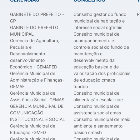
GABINETE DO PREFEITO -
Conselho gestor do fundo
P
GP
municipal de habitação e
GABINTE DO PREFEITO
interesse social cgfmhis
MUNICIPAL
Conselho municipal de
Gerência de Agricultura,
acompanhemento e
Pecuária e
controle social do fundo de
Desenvolvimento
manutenção e
desenvolvimento
desenvolvimento da
Econômico - GEMAPED
educação basica e de
Gerência Municipal de
valorização dos proficionais
Administração e Finanças-
de educação cmacs
GEMAF
fundeb
Gerência Municipal de
Conselho municipal de
Assistência Social- GEMAS
alimentação escolar cae
GERÊNCIA MUNICIPAL DE
Conselho municipal de
COMUNICAÇÃO
assistencia social cmas
INSTITUCIONAL E SOCIAL
Conselho municipal de meio
Gerência Municipal de
ambiente e saneamento
Educação -GMED
basico cmasb
Gerência Municipal de
Conselho municipal de