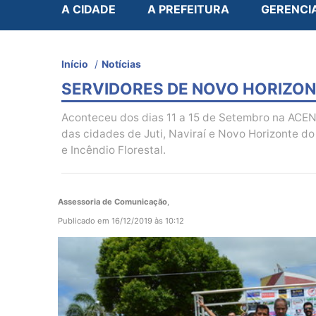
A CIDADE
A PREFEITURA
GERENCI
Início
/
Notícias
SERVIDORES DE NOVO HORIZONT
Aconteceu dos dias 11 a 15 de Setembro na ACEN 
das cidades de Juti, Naviraí e Novo Horizonte d
e Incêndio Florestal.
Assessoria de Comunicação
,
Publicado em 16/12/2019 às 10:12