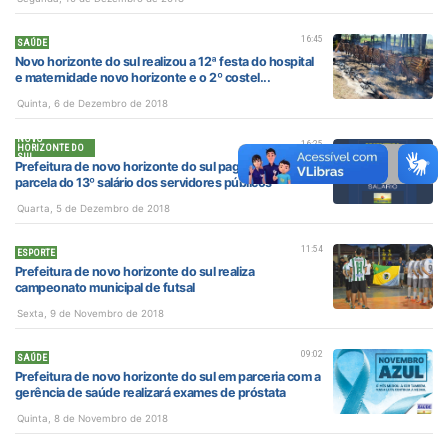
16:45
SAÚDE
Novo horizonte do sul realizou a 12ª festa do hospital
e maternidade novo horizonte e o 2º costel...
Quinta, 6 de Dezembro de 2018
NOVO
16:25
HORIZONTE DO
SUL
Prefeitura de novo horizonte do sul paga segunda
parcela do 13º salário dos servidores públicos
Quarta, 5 de Dezembro de 2018
11:54
ESPORTE
Prefeitura de novo horizonte do sul realiza
campeonato municipal de futsal
Sexta, 9 de Novembro de 2018
09:02
SAÚDE
Prefeitura de novo horizonte do sul em parceria com a
gerência de saúde realizará exames de próstata
Quinta, 8 de Novembro de 2018