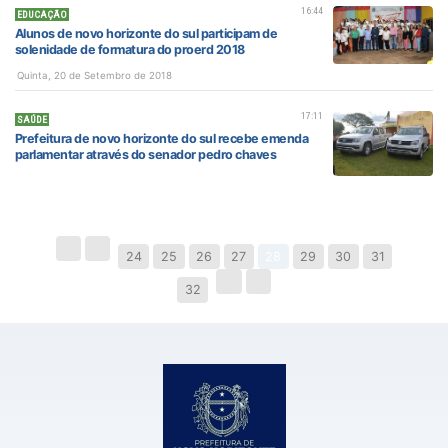
16:44
EDUCAÇÃO
Alunos de novo horizonte do sul participam de
solenidade de formatura do proerd 2018
Quinta, 20 de Setembro de 2018
17:11
SAÚDE
Prefeitura de novo horizonte do sul recebe emenda
parlamentar através do senador pedro chaves
24
25
26
27
28
29
30
31
32