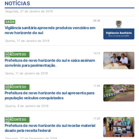
NOTÍCIAS
Segunda, 21 de Janeiro de 2019
08:48
SAÚDE
Vigilância sanitária apreende produtos vencidos em
novo horizonte do sul
Quinta, 17 de Janeiro de 2019
NOVO
16:13
HORIZONTE DO
SUL
Prefeitura de novo horizonte do sul e caixa assinam
convênio para pavimentação.
Sexta, 11 de Janeiro de 2019
NOVO
11:09
HORIZONTE DO
SUL
Prefeitura de novo horizonte do sul apresenta para
população veículos conquistados
Quarta, 9 de Janeiro de 2019
NOVO
11:20
HORIZONTE DO
SUL
Prefeitura de novo horizonte do sul recebe material
doado pela receita federal
Segunda, 10 de Dezembro de 2018