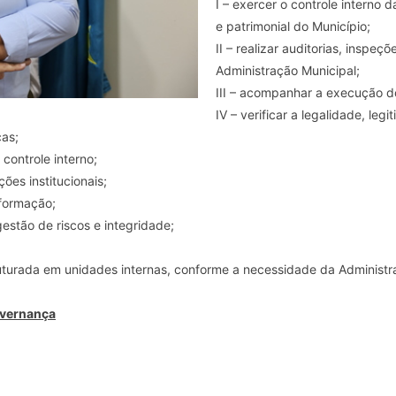
I – exercer o controle interno 
e patrimonial do Município;
II – realizar auditorias, inspe
Administração Municipal;
III – acompanhar a execução d
IV – verificar a legalidade, le
cas;
controle interno;
ções institucionais;
nformação;
estão de riscos e integridade;
truturada em unidades internas, conforme a necessidade da Administ
overnança