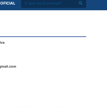
 OFICIAL
lva
@gmail.com