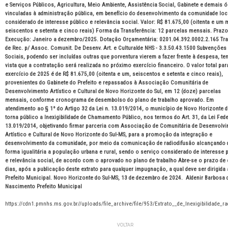
e Serviços Públicos, Agricultura, Meio Ambiente, Assistência Social, Gabinete e demais 
vinculadas à administração pública, em benefício do desenvolvimento da comunidade loc
considerado de interesse público e relevância social. Valor: R$ 81.675,00 (oitenta e um m
seiscentos e setenta e cinco reais) Forma da Transferência: 12 parcelas mensais. Prazo
Execução: Janeiro a dezembro/2025. Dotação Orçamentária: 0201.04.392.0002.2.165 Tra
de Rec. p/ Assoc. Comunit. De Desenv. Art. e Culturalde NHS - 3.3.50.43.1500 Subvenções
Sociais, podendo ser incluídas outras que porventura vierem a fazer frente à despesa, t
vista que a contratação será realizada no próximo exercício financeiro. O valor total par
exercício de 2025 é de R$ 81.675,00 (oitenta e um, seiscentos e setenta e cinco reais),
provenientes do Gabinete do Prefeito e repassados à Associação Comunitária de
Desenvolvimento Artístico e Cultural de Novo Horizonte do Sul, em 12 (doze) parcelas
mensais, conforme cronograma de desembolso do plano de trabalho aprovado. Em
atendimento ao § 1º do Artigo 32 da Lei n. 13.019/2014, o município de Novo Horizonte d
torna público a Inexigibilidade de Chamamento Público, nos termos do Art. 31, da Lei Fede
13.019/2014, objetivando firmar parceria com Associação de Comunitária de Desenvolv
Artístico e Cultural de Novo Horizonte do Sul-MS, para a promoção da integração e
desenvolvimento da comunidade, por meio da comunicação de radiodifusão alcançando 
forma igualitária a população urbana e rural, sendo o serviço considerado de interesse 
e relevância social, de acordo com o aprovado no plano de trabalho Abre-se o prazo de
dias, após a publicação deste extrato para qualquer impugnação, a qual deve ser dirigida
Prefeito Municipal. Novo Horizonte do Sul-MS, 13 de dezembro de 2024. Aldenir Barbosa 
Nascimento Prefeito Municipal
https://cdn1.pmnhs.ms.gov.br//uploads/file_archive/file/953/Extrato__de_Inexigibilidade_ra
VOLTAR