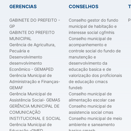
GERENCIAS
CONSELHOS
GABINETE DO PREFEITO -
Conselho gestor do fundo
P
GP
municipal de habitação e
GABINTE DO PREFEITO
interesse social cgfmhis
MUNICIPAL
Conselho municipal de
Gerência de Agricultura,
acompanhemento e
Pecuária e
controle social do fundo de
Desenvolvimento
manutenção e
desenvolvimento
desenvolvimento da
Econômico - GEMAPED
educação basica e de
Gerência Municipal de
valorização dos proficionais
Administração e Finanças-
de educação cmacs
GEMAF
fundeb
Gerência Municipal de
Conselho municipal de
Assistência Social- GEMAS
alimentação escolar cae
GERÊNCIA MUNICIPAL DE
Conselho municipal de
COMUNICAÇÃO
assistencia social cmas
INSTITUCIONAL E SOCIAL
Conselho municipal de meio
Gerência Municipal de
ambiente e saneamento
Educação -GMED
basico cmasb