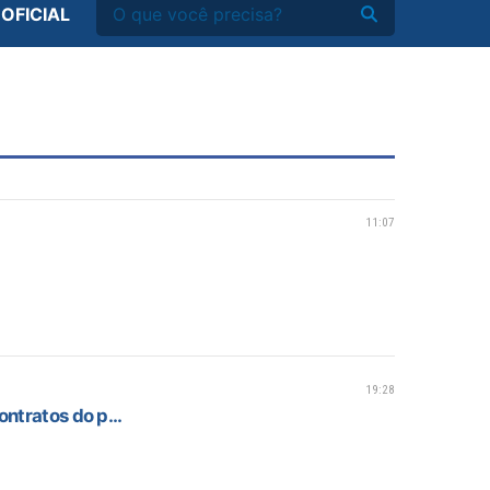
 OFICIAL
11:07
19:28
ntratos do p...