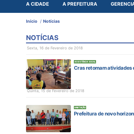
A CIDADE
A PREFEITURA
GERENCI
Início
/
Notícias
NOTÍCIAS
Sexta, 16 de Fevereiro de 2018
ASSISTÊNCIA SOCIAL
Cras retomam atividades d
Quinta, 15 de Fevereiro de 2018
HABITAÇÃO
Prefeitura de novo horizon