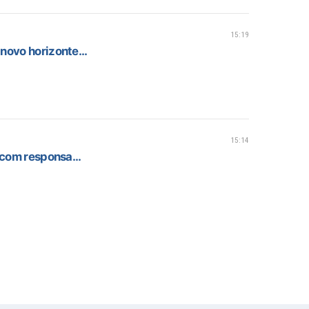
15:19
novo horizonte...
15:14
 com responsa...