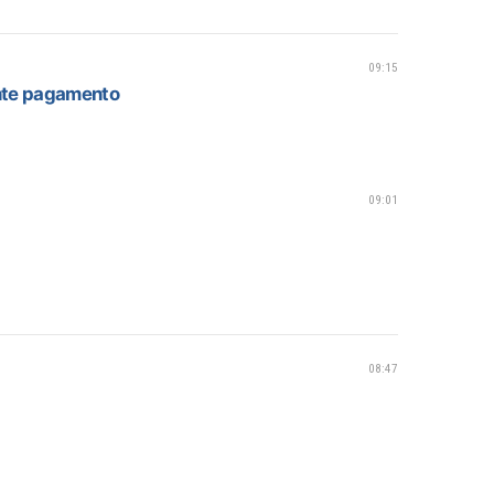
09:15
ante pagamento
09:01
08:47