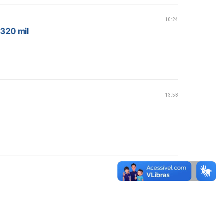
10:24
 320 mil
13:58
15:51