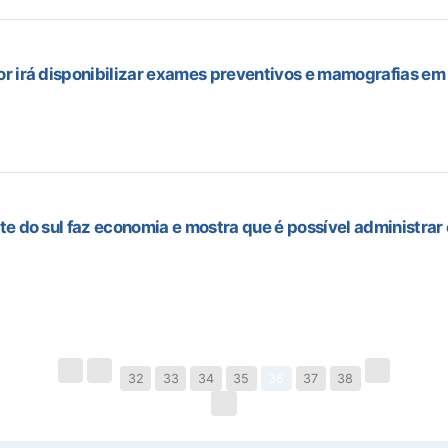
or irá disponibilizar exames preventivos e mamografias em 
te do sul faz economia e mostra que é possível administrar
32
33
34
35
36
37
38