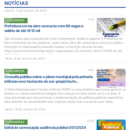
NOTÍCIAS
Quarta, 9 de Outubro de 2024
NOVO
11:34
HORIZONTE DO
SUL
Prefeitura em ms abre concurso com 66 vagas e
salário de até r$ 12 mil
São diversas oportunidades de nível fundamental, médio e superior A Prefeitura de
Novo Horizonte do Sul, publicou, nesta terça-feira (8), edital para concurso público.
Inscrição Os interessados deverão realizar a inscrição através do site,
https://www.fundacaofafipa.org.br organizadora do certame, até às 23h59 do dia
07/11/2024, no horário de Brasília.
Terça, 8 de Outubro de 2024
NOVO
15:59
HORIZONTE DO
SUL
Consulta pública sobre o plano municipal pela primeira
infância novo horizonte do sul –pmpi/nhs/m...
O Plano Municipal pela Primeira Infância (PMPI) é uma iniciativa que busca garantir os
direitos e o desenvolvimento integral das crianças na faixa etária de 0 a 6 anos. É
uma estratégia que visa promover a implementação de políticas públicas específicas
para atender às necessidades das crianças nessa fase crucial de suas vidas.
Sexta, 19 de Janeiro de 2024
NOVO
07:25
HORIZONTE DO
SUL
Edital de convocação audiência pública 001/2024